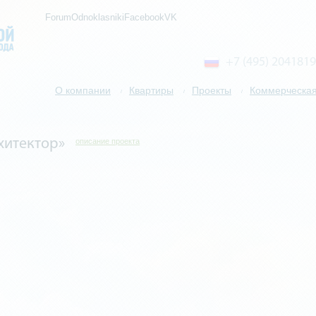
ForumOdnoklasnikiFacebookVK
+7 (495) 2041819
О компании
Квартиры
Проекты
Коммерческая
/
/
/
хитектор»
описание проекта