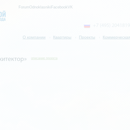
ForumOdnoklasnikiFacebookVK
+7 (495) 2041819
О компании
Квартиры
Проекты
Коммерческая
/
/
/
хитектор»
описание проекта